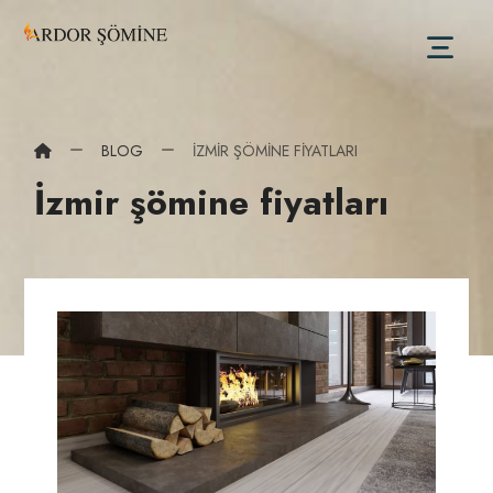
BLOG
İZMIR ŞÖMINE FIYATLARI
İzmir şömine fiyatları