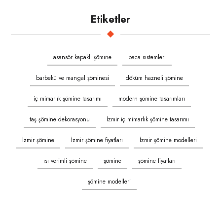
Etiketler
asansör kapaklı şömine
baca sistemleri
barbekü ve mangal şöminesi
döküm hazneli şömine
iç mimarlık şömine tasarımı
modern şömine tasarımları
taş şömine dekorasyonu
İzmir iç mimarlık şömine tasarımı
İzmir şömine
İzmir şömine fiyatları
İzmir şömine modelleri
ısı verimli şömine
şömine
şömine fiyatları
şömine modelleri