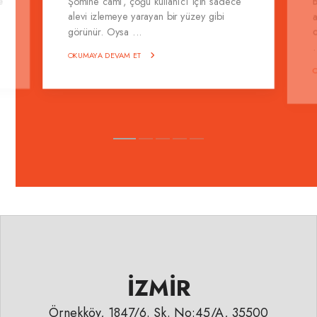
e
Şömine camı, çoğu kullanıcı için sadece
alevi izlemeye yarayan bir yüzey gibi
görünür. Oysa ...
.
OKUMAYA DEVAM ET
İZMİR
Örnekköy, 1847/6. Sk. No:45/A, 35500