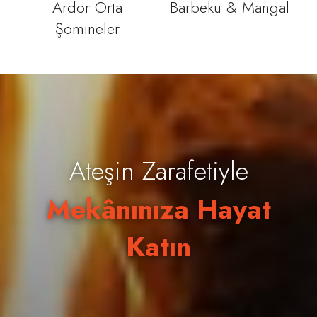
Ardor Orta
Barbekü & Mangal
Şömineler
Ateşin Zarafetiyle
Mekânınıza Hayat
Katın