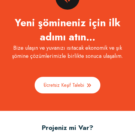
Yeni şömineniz için ilk
adımı atın…
Bize ulaşın ve yuvanızı ısıtacak ekonomik ve şık
şömine çözümlerimizle birlikte sonuca ulaşalım.
Ücretsiz Keşif Talebi
Projeniz mi Var?