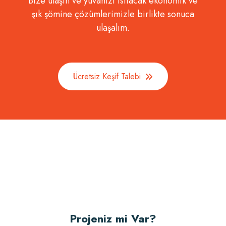
Bize ulaşın ve yuvanızı ısıtacak ekonomik ve
şık şömine çözümlerimizle birlikte sonuca
ulaşalım.
Ücretsiz Keşif Talebi
Projeniz mi Var?