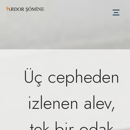
Üç cepheden
izlenen alev,
tek bir odak